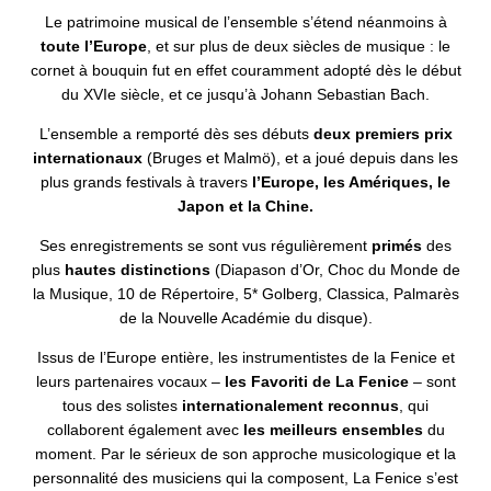
Le patrimoine musical de l’ensemble s’étend néanmoins à
toute l’Europe
, et sur plus de deux siècles de musique : le
cornet à bouquin fut en effet couramment adopté dès le début
du XVIe siècle, et ce jusqu’à Johann Sebastian Bach.
L’ensemble a remporté dès ses débuts
deux premiers prix
internationaux
(Bruges et Malmö), et a joué depuis dans les
plus grands festivals à travers
l’Europe, les Amériques, le
Japon et la Chine.
Ses enregistrements se sont vus régulièrement
primés
des
plus
hautes distinctions
(Diapason d’Or, Choc du Monde de
la Musique, 10 de Répertoire, 5* Golberg, Classica, Palmarès
de la Nouvelle Académie du disque).
Issus de l’Europe entière, les instrumentistes de la Fenice et
leurs partenaires vocaux –
les Favoriti de La Fenice
– sont
tous des solistes
internationalement reconnus
, qui
collaborent également avec
les meilleurs ensembles
du
moment. Par le sérieux de son approche musicologique et la
personnalité des musiciens qui la composent, La Fenice s’est