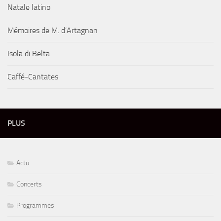
Natale latino
Mémoires de M. d’Artagnan
Isola di Belta
Caffé-Cantates
PLUS
Actu
Concerts
Programmes