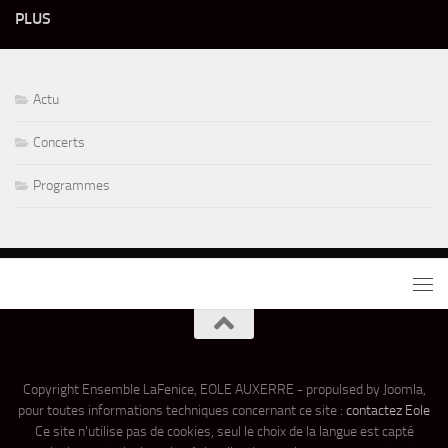
PLUS
Actu
Concerts
Programmes
Copyright Ensemble LaFenice, EOLE AUXERRE - propulsed by Joomla,
pour toutes informations techniques concernant ce site :
contactez Eole
Ce site n'utilise pas de cookies, seul le choix de la langue est capté